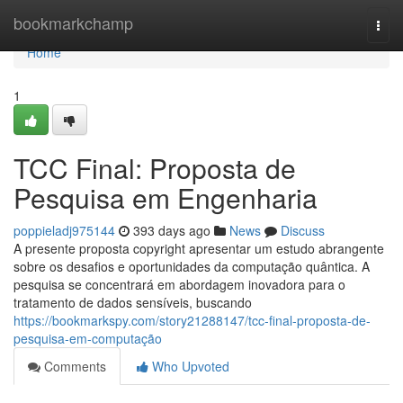
Home
bookmarkchamp
Togg
navi
Home
1
TCC Final: Proposta de
Pesquisa em Engenharia
poppieladj975144
393 days ago
News
Discuss
A presente proposta copyright apresentar um estudo abrangente
sobre os desafios e oportunidades da computação quântica. A
pesquisa se concentrará em abordagem inovadora para o
tratamento de dados sensíveis, buscando
https://bookmarkspy.com/story21288147/tcc-final-proposta-de-
pesquisa-em-computação
Comments
Who Upvoted