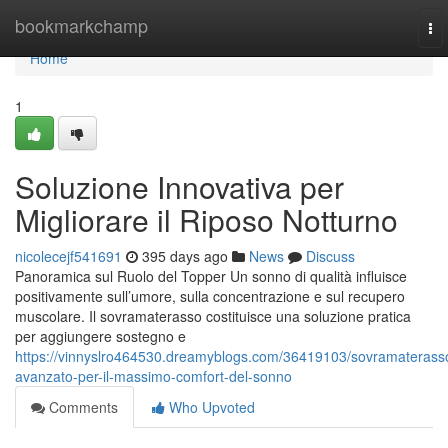
Home
bookmarkchamp
To
nav
Home
1
Soluzione Innovativa per
Migliorare il Riposo Notturno
nicolecejf541691
395 days ago
News
Discuss
Panoramica sul Ruolo del Topper Un sonno di qualità influisce
positivamente sull’umore, sulla concentrazione e sul recupero
muscolare. Il sovramaterasso costituisce una soluzione pratica
per aggiungere sostegno e
https://vinnyslro464530.dreamyblogs.com/36419103/sovramaterass
avanzato-per-il-massimo-comfort-del-sonno
Comments
Who Upvoted