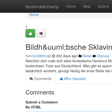
Home
bookmarkchamp
Home
New
Submit
Home
1
Bildh&uuml;bsche Sklavin
henryv008mcq6
393 days ago
News
Discuss
Natürlich darf male sich stets fantastische Hardcore Mo
kostenlosen Tube aus Deutschland. Was gibt es spann
tatsächlich versteht, genügt häufig die erste Reise b
Comments
Who Upvoted
Comments
Submit a Comment
No HTML