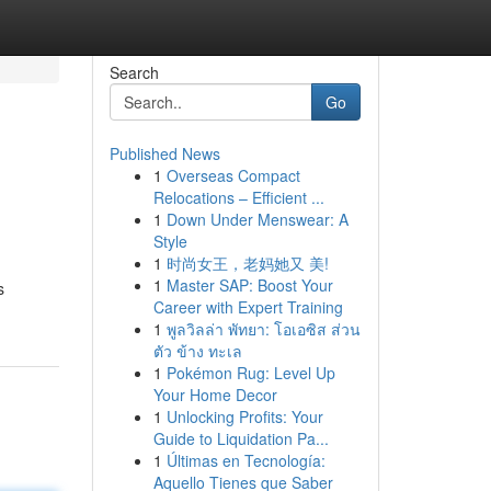
Search
Go
Published News
1
Overseas Compact
Relocations – Efficient ...
1
Down Under Menswear: A
Style
1
时尚女王，老妈她又 美!
1
Master SAP: Boost Your
s
Career with Expert Training
1
พูลวิลล่า พัทยา: โอเอซิส ส่วน
ตัว ข้าง ทะเล
1
Pokémon Rug: Level Up
Your Home Decor
1
Unlocking Profits: Your
Guide to Liquidation Pa...
1
Últimas en Tecnología:
Aquello Tienes que Saber