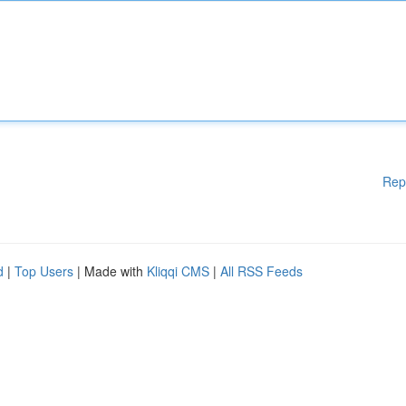
Rep
d
|
Top Users
| Made with
Kliqqi CMS
|
All RSS Feeds