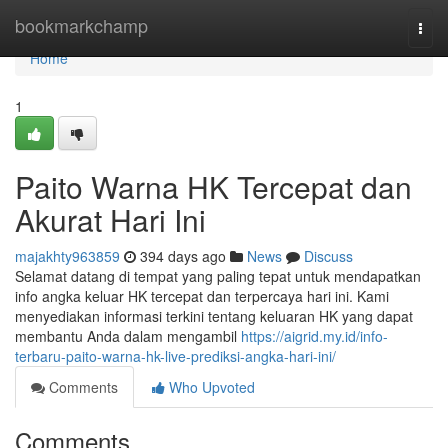
Home
bookmarkchamp
Togg
navi
Home
1
Paito Warna HK Tercepat dan
Akurat Hari Ini
majakhty963859
394 days ago
News
Discuss
Selamat datang di tempat yang paling tepat untuk mendapatkan
info angka keluar HK tercepat dan terpercaya hari ini. Kami
menyediakan informasi terkini tentang keluaran HK yang dapat
membantu Anda dalam mengambil
https://aigrid.my.id/info-
terbaru-paito-warna-hk-live-prediksi-angka-hari-ini/
Comments
Who Upvoted
Comments