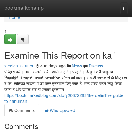
Home
bookmarkchamp
Togg
navi
Home
1
Examine This Report on kali
steelen161auo0
408 days ago
News
Discuss
परिहासे करे। नयन कटाक्षी करे। आपो न हाते। परहाते। ऊँ ह्रीं श्रीं चामुण्डा
सिंहवाहिनी बीसहस्ती भगवती रत्नमण्डित सोनन की माल । आपकी जानकारी के लिए बता
दें कि, तांत्रिक साधना में जो मंत्र इस्तेमाल किए जाते हैं, उन्हें सबसे पहले सिद्ध किया
जाता है और उसके बाद ही उसका इस्तेमाल
https://bookmarkedblog.com/story20672283/the-definitive-guide-
to-hanuman
Comments
Who Upvoted
Comments