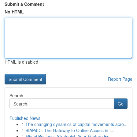
Submit a Comment
No HTML
HTML is disabled
Report Page
Search
Go
Published News
1
The changing dynamics of capital movements acro...
1
SIAP4DI: The Gateway to Online Access in t...
1
Miami Business Strategist: Your Venture Ex...