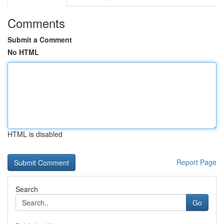
Comments
Submit a Comment
No HTML
HTML is disabled
Report Page
Search
Go