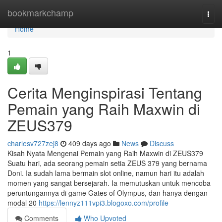
Home
bookmarkchamp
Togg
navi
Home
1
Cerita Menginspirasi Tentang
Pemain yang Raih Maxwin di
ZEUS379
charlesv727zej8
409 days ago
News
Discuss
Kisah Nyata Mengenai Pemain yang Raih Maxwin di ZEUS379
Suatu hari, ada seorang pemain setia ZEUS 379 yang bernama
Doni. Ia sudah lama bermain slot online, namun hari itu adalah
momen yang sangat bersejarah. Ia memutuskan untuk mencoba
peruntungannya di game Gates of Olympus, dan hanya dengan
modal 20
https://lennyz111vpi3.blogoxo.com/profile
Comments
Who Upvoted