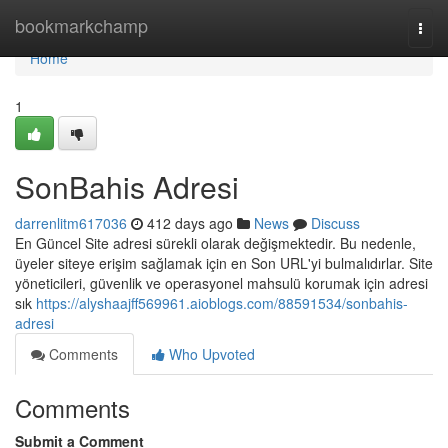
Home
bookmarkchamp
Togg
navi
Home
1
SonBahis Adresi
darrenlitm617036
412 days ago
News
Discuss
En Güncel Site adresi sürekli olarak değişmektedir. Bu nedenle,
üyeler siteye erişim sağlamak için en Son URL'yi bulmalıdırlar. Site
yöneticileri, güvenlik ve operasyonel mahsulü korumak için adresi
sık
https://alyshaajff569961.aioblogs.com/88591534/sonbahis-
adresi
Comments
Who Upvoted
Comments
Submit a Comment