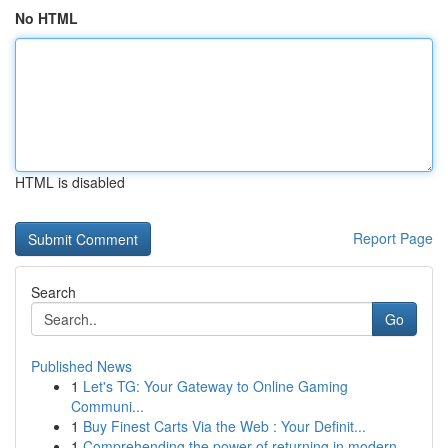
No HTML
HTML is disabled
Report Page
Search
Go
Published News
1
Let's TG: Your Gateway to Online Gaming
Communi...
1
Buy Finest Carts Via the Web : Your Definit...
1
Comprehending the power of returning in modern ...