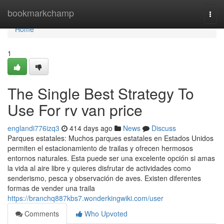
Home
bookmarkchamp
Togg
navi
Home
1
The Single Best Strategy To
Use For rv van price
englandi776izq3
414 days ago
News
Discuss
Parques estatales: Muchos parques estatales en Estados Unidos
permiten el estacionamiento de trailas y ofrecen hermosos
entornos naturales. Esta puede ser una excelente opción si amas
la vida al aire libre y quieres disfrutar de actividades como
senderismo, pesca y observación de aves. Existen diferentes
formas de vender una traila
https://branchq887kbs7.wonderkingwiki.com/user
Comments
Who Upvoted