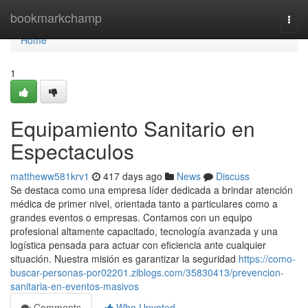
Home
bookmarkchamp
Togg
navi
Home
1
Equipamiento Sanitario en
Espectaculos
mattheww581krv1
417 days ago
News
Discuss
Se destaca como una empresa líder dedicada a brindar atención
médica de primer nivel, orientada tanto a particulares como a
grandes eventos o empresas. Contamos con un equipo
profesional altamente capacitado, tecnología avanzada y una
logística pensada para actuar con eficiencia ante cualquier
situación. Nuestra misión es garantizar la seguridad
https://como-
buscar-personas-por02201.ziblogs.com/35830413/prevencion-
sanitaria-en-eventos-masivos
Comments
Who Upvoted