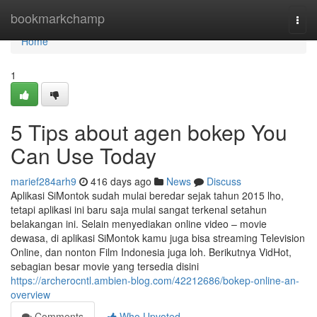
Home
bookmarkchamp
Togg
navi
Home
1
5 Tips about agen bokep You
Can Use Today
marief284arh9
416 days ago
News
Discuss
Aplikasi SiMontok sudah mulai beredar sejak tahun 2015 lho,
tetapi aplikasi ini baru saja mulai sangat terkenal setahun
belakangan ini. Selain menyediakan online video – movie
dewasa, di aplikasi SiMontok kamu juga bisa streaming Television
Online, dan nonton Film Indonesia juga loh. Berikutnya VidHot,
sebagian besar movie yang tersedia disini
https://archerocntl.ambien-blog.com/42212686/bokep-online-an-
overview
Comments
Who Upvoted