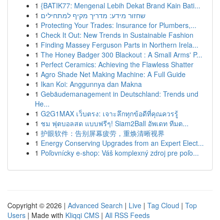
1
{BATIK77: Mengenal Lebih Dekat Brand Kain Bati...
1
שחזור מידע: מדריך מקיף למתחילים
1
Protecting Your Trades: Insurance for Plumbers,...
1
Check It Out: New Trends in Sustainable Fashion
1
Finding Massey Ferguson Parts in Northern Irela...
1
The Honey Badger 300 Blackout : A Small Arms' P...
1
Perfect Ceramics: Achieving the Flawless Shatter
1
Agro Shade Net Making Machine: A Full Guide
1
Ikan Koi: Anggunnya dan Makna
1
Gebäudemanagement in Deutschland: Trends und
He...
1
G2G1MAX เว็บตรง: เจาะลึกทุกข้อดีที่คุณควรรู้
1
ชม ฟุตบอลสด แบบฟรีๆ! Siam2Ball อัพเดท ทีมต...
1
护眼软件：告别屏幕疲劳，重焕清晰视界
1
Energy Conserving Upgrades from an Expert Elect...
1
Poľovnícky e-shop: Váš komplexný zdroj pre poľo...
Copyright © 2026 |
Advanced Search
|
Live
|
Tag Cloud
|
Top
Users
| Made with
Kliqqi CMS
|
All RSS Feeds