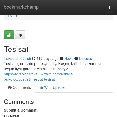
Home
bookmarkchamp
Togg
navi
Home
1
Tesisat
jackson2c07cls5
417 days ago
News
Discuss
Tesisat işlerinizde profesyonel yaklaşım, kaliteli malzeme ve
uygun fiyat garantisiyle hizmetinizdeyiz.
https://terapidestek10.wixsite.com/ankara-
psikolog/post/etimesgut-tesisat
Comments
Who Upvoted
Comments
Submit a Comment
No HTML