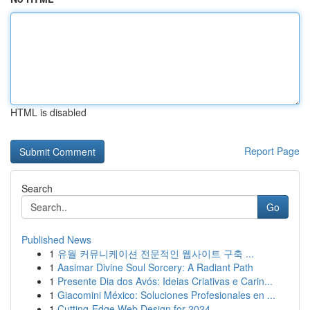
HTML is disabled
Report Page
Search
Go
Published News
1
유월 커뮤니케이션 전문적인 웹사이트 구축 ...
1
Aasimar Divine Soul Sorcery: A Radiant Path
1
Presente Dia dos Avós: Ideias Criativas e Carin...
1
Giacomini México: Soluciones Profesionales en ...
1
Cutting-Edge Web Design for 2024