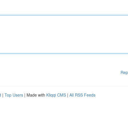
Rep
d
|
Top Users
| Made with
Kliqqi CMS
|
All RSS Feeds