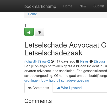
Home
bookmarkchamp
Home
New
Submit
Home
1
Letselschade Advocaat G
Letselschadezaak
richardf479wwv2
417 days ago
News
Discuss
Ben je onlangs betrokken geraakt bij een incident in 
ervaren advocaat in te schakelen. Een gespecialiseerde
schadevergoeding. Of het nu gaat om een bedrijfsong
groningen-jouw-hulp-bij-schadevergoeding
Comments
Who Upvoted
Comments