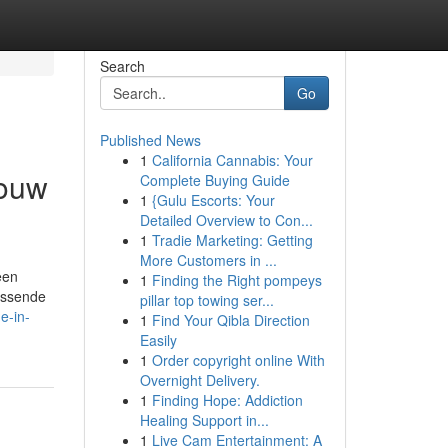
Search
Go
Published News
1
California Cannabis: Your
Jouw
Complete Buying Guide
1
{Gulu Escorts: Your
Detailed Overview to Con...
1
Tradie Marketing: Getting
More Customers in ...
een
1
Finding the Right pompeys
passende
pillar top towing ser...
e-in-
1
Find Your Qibla Direction
Easily
1
Order copyright online With
Overnight Delivery.
1
Finding Hope: Addiction
Healing Support in...
1
Live Cam Entertainment: A