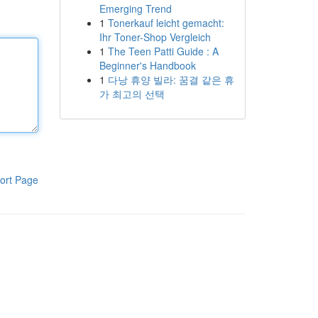
Emerging Trend
1
Tonerkauf leicht gemacht:
Ihr Toner-Shop Vergleich
1
The Teen Patti Guide : A
Beginner's Handbook
1
다낭 휴양 빌라: 꿈결 같은 휴
가 최고의 선택
ort Page