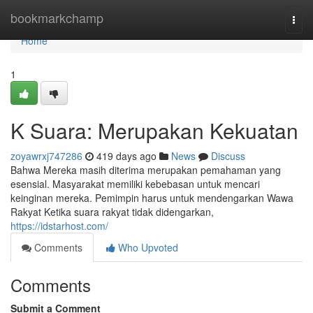
Home
bookmarkchamp
Togg
navi
Home
1
K Suara: Merupakan Kekuatan
zoyawrxj747286
419 days ago
News
Discuss
Bahwa Mereka masih diterima merupakan pemahaman yang
esensial. Masyarakat memiliki kebebasan untuk mencari
keinginan mereka. Pemimpin harus untuk mendengarkan Wawa
Rakyat Ketika suara rakyat tidak didengarkan,
https://idstarhost.com/
Comments
Who Upvoted
Comments
Submit a Comment