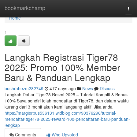
Home
bookmarkchamp
Togg
navi
Home
1
Langkah Registrasi Tiger78
2025: Promo 100% Member
Baru & Panduan Lengkap
bushrahezm282749
417 days ago
News
Discuss
Langkah Daftar Tiger78 Resmi 2025 – Tutorial Komplit & Bonus
100% Saya sendiri telah mendaftar di Tiger78, dan dalam waktu
kurang dari 3 menit akun kami langsung aktif. Jika anda
https://margierpus536131.widblog.com/90376296/tutorial-
mendaftar-tiger78-2025-reward-100-pendaftaran-baru-panduan-
lengkap
Comments
Who Upvoted