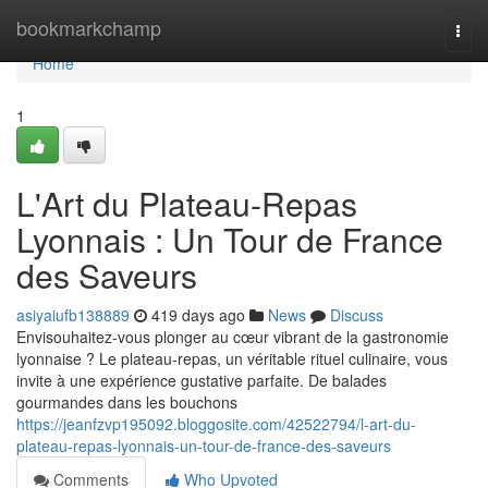
Home
bookmarkchamp
Togg
navi
Home
1
L'Art du Plateau-Repas
Lyonnais : Un Tour de France
des Saveurs
asiyaiufb138889
419 days ago
News
Discuss
Envisouhaitez-vous plonger au cœur vibrant de la gastronomie
lyonnaise ? Le plateau-repas, un véritable rituel culinaire, vous
invite à une expérience gustative parfaite. De balades
gourmandes dans les bouchons
https://jeanfzvp195092.bloggosite.com/42522794/l-art-du-
plateau-repas-lyonnais-un-tour-de-france-des-saveurs
Comments
Who Upvoted