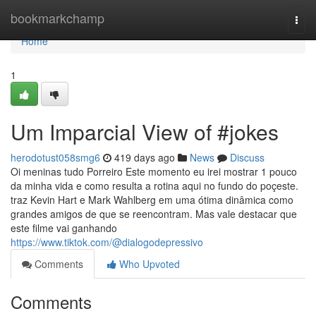
Home
bookmarkchamp
Togg
navi
Home
1
Um Imparcial View of #jokes
herodotust058smg6
419 days ago
News
Discuss
Oi meninas tudo Porreiro Este momento eu irei mostrar 1 pouco
da minha vida e como resulta a rotina aqui no fundo do poçeste.
traz Kevin Hart e Mark Wahlberg em uma ótima dinâmica como
grandes amigos de que se reencontram. Mas vale destacar que
este filme vai ganhando
https://www.tiktok.com/@dialogodepressivo
Comments
Who Upvoted
Comments