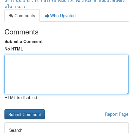
ลาวว-นน-4-ต-ว-เข-ยนโปรแกรมมาให-ใช-งานง-าย-แถมแจกเลขเด-
ดให-ก-นอ-ก
Comments
Who Upvoted
Comments
Submit a Comment
No HTML
HTML is disabled
Report Page
Search