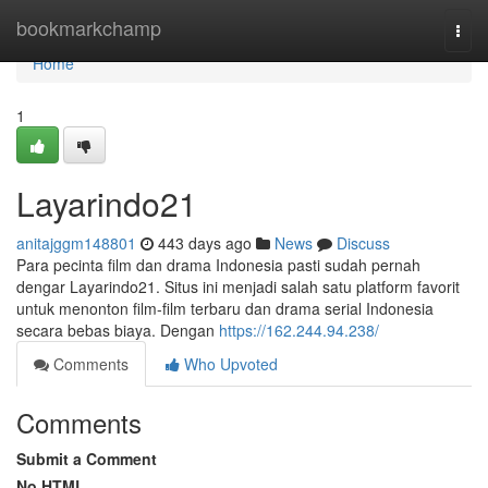
Home
bookmarkchamp
Togg
navi
Home
1
Layarindo21
anitajggm148801
443 days ago
News
Discuss
Para pecinta film dan drama Indonesia pasti sudah pernah
dengar Layarindo21. Situs ini menjadi salah satu platform favorit
untuk menonton film-film terbaru dan drama serial Indonesia
secara bebas biaya. Dengan
https://162.244.94.238/
Comments
Who Upvoted
Comments
Submit a Comment
No HTML