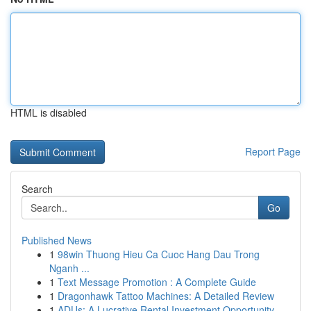
HTML is disabled
Report Page
Search
Go
Published News
1
98win Thuong Hieu Ca Cuoc Hang Dau Trong
Nganh ...
1
Text Message Promotion : A Complete Guide
1
Dragonhawk Tattoo Machines: A Detailed Review
1
ADUs: A Lucrative Rental Investment Opportunity