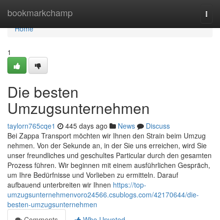
Home
bookmarkchamp
Togg
navi
Home
1
Die besten
Umzugsunternehmen
taylorn765cqe1
445 days ago
News
Discuss
Bei Zappa Transport möchten wir Ihnen den Strain beim Umzug
nehmen. Von der Sekunde an, in der Sie uns erreichen, wird Sie
unser freundliches und geschultes Particular durch den gesamten
Prozess führen. Wir beginnen mit einem ausführlichen Gespräch,
um Ihre Bedürfnisse und Vorlieben zu ermitteln. Darauf
aufbauend unterbreiten wir Ihnen
https://top-
umzugsunternehmenvoro24566.csublogs.com/42170644/die-
besten-umzugsunternehmen
Comments
Who Upvoted