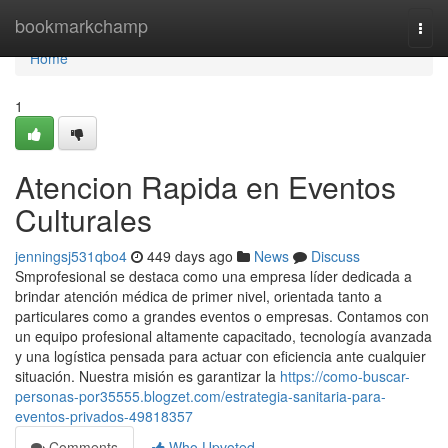
Home
bookmarkchamp
Togg
navi
Home
1
Atencion Rapida en Eventos
Culturales
jenningsj531qbo4
449 days ago
News
Discuss
Smprofesional se destaca como una empresa líder dedicada a
brindar atención médica de primer nivel, orientada tanto a
particulares como a grandes eventos o empresas. Contamos con
un equipo profesional altamente capacitado, tecnología avanzada
y una logística pensada para actuar con eficiencia ante cualquier
situación. Nuestra misión es garantizar la
https://como-buscar-
personas-por35555.blogzet.com/estrategia-sanitaria-para-
eventos-privados-49818357
Comments
Who Upvoted