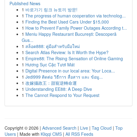
Published News
1
바로가기 링크 뉴토끼 방문!
1
The progress of human cooperation via technolog...
1
Finding the Best Used Cars Under $15,000
1
How to Prevent Family Power Outages According t...
1
Meniu Happy Restaurant București: Descoperă
Gus...
1
สล็อต888: คู่มือสำหรับมือใหม่
1
Search Atlas Review: Is It Worth the Hype?
1
Empire88: The Rising Sensation of Online Gaming
1
Hương Sục Cặc Tươi Mát
1
Digital Presence in our local area: Your Loca...
1
Jedi999 ติดต่อ วิธีการ สื่อสาร และ ข้อมู...
1
改嫁攝政王：甜寵逆轉命運
1
Understanding EE88: A Deep Dive
1
The Cannot Respond to Your Request
Copyright © 2026 |
Advanced Search
|
Live
|
Tag Cloud
|
Top
Users
| Made with
Kliqqi CMS
|
All RSS Feeds