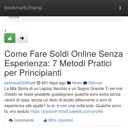
Home
bookmarkchamp
Togg
navi
Home
1
Come Fare Soldi Online Senza
Esperienza: 7 Metodi Pratici
per Principianti
asenacaf208fqa8
451 days ago
News
Discuss
La Mia Storia di un Laptop Vecchio e un Sogno Grande Ti sei mai
chiesto se fosse possibile guadagnare qualche euro extra senza
uscire di casa, senza un titolo di studio altisonante o anni di
esperienza alle spalle? Io sì, e non una volta sola. Qualche anno
fa, ero seduto
https://joycex975xis5.luwebs.com/profile
Comments
Who Upvoted