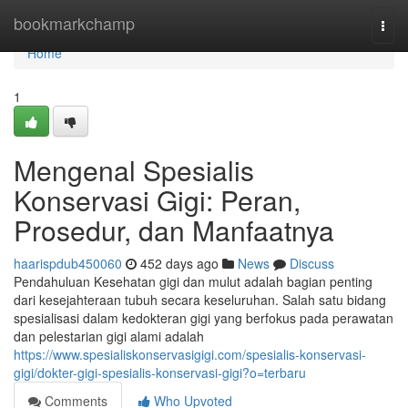
Home
bookmarkchamp
Togg
navi
Home
1
Mengenal Spesialis
Konservasi Gigi: Peran,
Prosedur, dan Manfaatnya
haarispdub450060
452 days ago
News
Discuss
Pendahuluan Kesehatan gigi dan mulut adalah bagian penting
dari kesejahteraan tubuh secara keseluruhan. Salah satu bidang
spesialisasi dalam kedokteran gigi yang berfokus pada perawatan
dan pelestarian gigi alami adalah
https://www.spesialiskonservasigigi.com/spesialis-konservasi-
gigi/dokter-gigi-spesialis-konservasi-gigi?o=terbaru
Comments
Who Upvoted