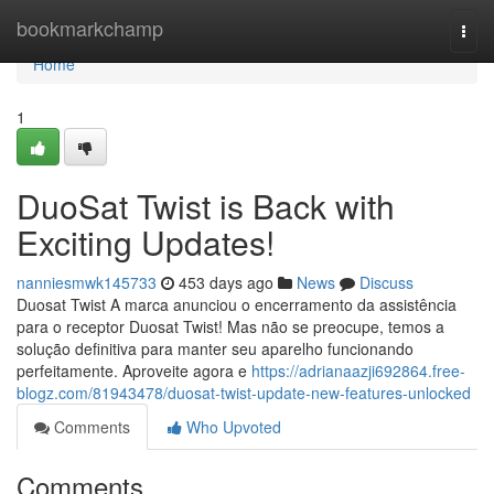
Home
bookmarkchamp
Togg
navi
Home
1
DuoSat Twist is Back with
Exciting Updates!
nanniesmwk145733
453 days ago
News
Discuss
Duosat Twist A marca anunciou o encerramento da assistência
para o receptor Duosat Twist! Mas não se preocupe, temos a
solução definitiva para manter seu aparelho funcionando
perfeitamente. Aproveite agora e
https://adrianaazji692864.free-
blogz.com/81943478/duosat-twist-update-new-features-unlocked
Comments
Who Upvoted
Comments