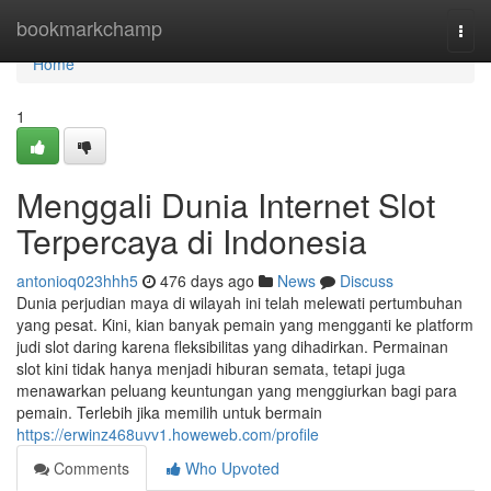
Home
bookmarkchamp
Togg
navi
Home
1
Menggali Dunia Internet Slot
Terpercaya di Indonesia
antonioq023hhh5
476 days ago
News
Discuss
Dunia perjudian maya di wilayah ini telah melewati pertumbuhan
yang pesat. Kini, kian banyak pemain yang mengganti ke platform
judi slot daring karena fleksibilitas yang dihadirkan. Permainan
slot kini tidak hanya menjadi hiburan semata, tetapi juga
menawarkan peluang keuntungan yang menggiurkan bagi para
pemain. Terlebih jika memilih untuk bermain
https://erwinz468uvv1.howeweb.com/profile
Comments
Who Upvoted