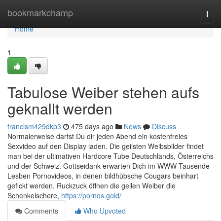
Home
bookmarkchamp
Togg
navi
Home
1
Tabulose Weiber stehen aufs
geknallt werden
francism429dkp3
475 days ago
News
Discuss
Normalerweise darfst Du dir jeden Abend ein kostenfreies
Sexvideo auf den Display laden. Die geilsten Weibsbilder findet
man bei der ultimativen Hardcore Tube Deutschlands, Österreichs
und der Schweiz. Gottseidank erwarten Dich im WWW Tausende
Lesben Pornovideos, in denen bildhübsche Cougars beinhart
gefickt werden. Ruckzuck öffnen die geilen Weiber die
Schenkelschere,
https://pornos.gold/
Comments
Who Upvoted