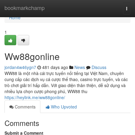
Home
bookmarkchamp
Togg
navi
Home
1
Ww88gonline
jordan4w46ygn7
481 days ago
News
Discuss
WW88 là một nhà cái trực tuyến nổi tiếng tại Việt Nam, chuyên
cung cấp các dịch vụ cá cược thể thao, casino trực tuyến, và các
trò chơi giải trí hấp dẫn. Với giao diện thân thiện, dễ sử dụng và
nhiều lựa chọn cược phong phú, WW88 thu
https://heylink.me/ww88gonline/
Comments
Who Upvoted
Comments
Submit a Comment