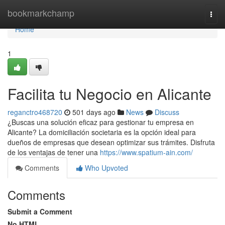
Home
bookmarkchamp
Togg
navi
Home
1
Facilita tu Negocio en Alicante
reganctro468720
501 days ago
News
Discuss
¿Buscas una solución eficaz para gestionar tu empresa en
Alicante? La domiciliación societaria es la opción ideal para
dueños de empresas que desean optimizar sus trámites. Disfruta
de los ventajas de tener una
https://www.spatium-ain.com/
Comments
Who Upvoted
Comments
Submit a Comment
No HTML