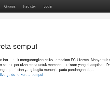
Groups
Register
Login
reta semput
aan baik untuk mengurangkan risiko kerosakan ECU kereta. Menyentuh 
s sendiri perlukan masa untuk memahami rekaan yang ditampilkan. Da
t dengan perincian yang begitu menonjol pada pandangan depan.
itive-guide-to-kereta-semput