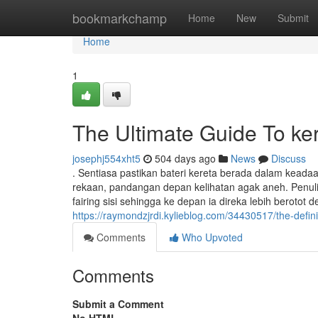
Home
bookmarkchamp
Home
New
Submit
Home
1
The Ultimate Guide To ke
josephj554xht5
504 days ago
News
Discuss
. Sentiasa pastikan bateri kereta berada dalam kead
rekaan, pandangan depan kelihatan agak aneh. Penuli
fairing sisi sehingga ke depan ia direka lebih beroto
https://raymondzjrdi.kylieblog.com/34430517/the-defin
Comments
Who Upvoted
Comments
Submit a Comment