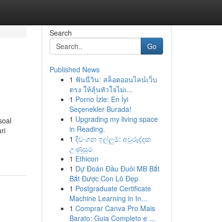
Search
Go
Published News
1
ฟันนี่วิน: สล็อตออนไลน์เว็บ
ตรง ให้ลุ้นหัวใจไม่เ...
1
Porno İzle: En İyi
Seçenekler Burada!
1
Upgrading my living space
soal
in Reading.
ri
1
දිවංගන ඉල්ලුම්: අවුරුද්දක
උණුසුම
1
Ethicon
1
Dự Đoán Đầu Đuôi MB Bắt
Bắt Được Con Lô Đẹp
1
Postgraduate Certificate
Machine Learning in In...
1
Comprar Canva Pro Mais
Barato: Guia Completo e ...