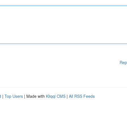
Rep
d
|
Top Users
| Made with
Kliqqi CMS
|
All RSS Feeds