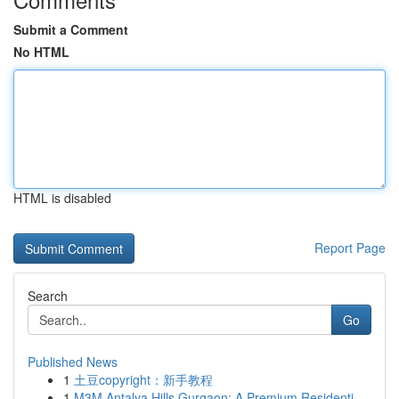
Submit a Comment
No HTML
HTML is disabled
Report Page
Search
Go
Published News
1
土豆copyright：新手教程
1
M3M Antalya Hills Gurgaon: A Premium Residenti...