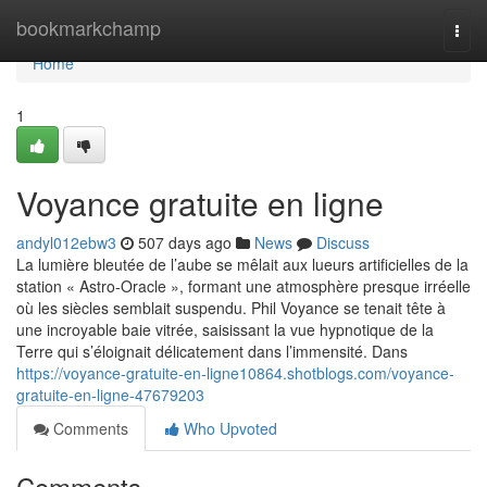
Home
bookmarkchamp
Togg
navi
Home
1
Voyance gratuite en ligne
andyl012ebw3
507 days ago
News
Discuss
La lumière bleutée de l’aube se mêlait aux lueurs artificielles de la
station « Astro-Oracle », formant une atmosphère presque irréelle
où les siècles semblait suspendu. Phil Voyance se tenait tête à
une incroyable baie vitrée, saisissant la vue hypnotique de la
Terre qui s’éloignait délicatement dans l’immensité. Dans
https://voyance-gratuite-en-ligne10864.shotblogs.com/voyance-
gratuite-en-ligne-47679203
Comments
Who Upvoted
Comments