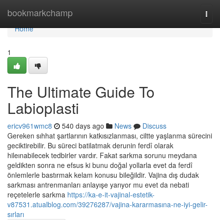
Home
bookmarkchamp
Togg
navi
Home
1
The Ultimate Guide To
Labioplasti
ericv961wmc8
540 days ago
News
Discuss
Gereken sıhhat şartlarının katkısızlanması, ciltte yaşlanma sürecini
geciktirebilir. Bu süreci batilatmak derunin ferdî olarak
hileınabilecek tedbirler vardır. Fakat sarkma sorunu meydana
geldikten sonra ne efsus ki bunu doğal yollarla evet da ferdî
önlemlerle bastırmak kelam konusu bileğildir. Vajina dış dudak
sarkması antrenmanları anlayışe yarıyor mu evet da nebati
reçetelerle sarkma
https://ka-e-it-vajinal-estetik-
v87531.atualblog.com/39276287/vajina-kararmasına-ne-iyi-gelir-
sırları