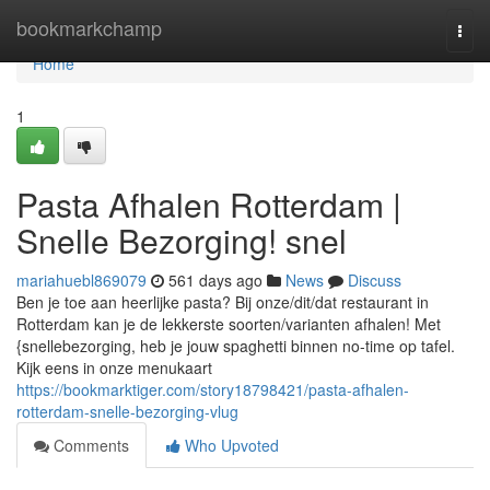
Home
bookmarkchamp
Togg
navi
Home
1
Pasta Afhalen Rotterdam |
Snelle Bezorging! snel
mariahuebl869079
561 days ago
News
Discuss
Ben je toe aan heerlijke pasta? Bij onze/dit/dat restaurant in
Rotterdam kan je de lekkerste soorten/varianten afhalen! Met
{snellebezorging, heb je jouw spaghetti binnen no-time op tafel.
Kijk eens in onze menukaart
https://bookmarktiger.com/story18798421/pasta-afhalen-
rotterdam-snelle-bezorging-vlug
Comments
Who Upvoted