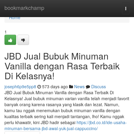
Home
bookmarkchamp
Togg
navi
Home
1
JBD Jual Bubuk Minuman
Vanilla dengan Rasa Terbaik
Di Kelasnya!
joseph6p9e5pp8
573 days ago
News
Discuss
JBD Jual Bubuk Minuman Vanilla dengan Rasa Terbaik Di
Kelasnya! Jual bubuk minuman varian vanilla telah menjadi favorit
banyak orang karena rasanya yang klasik dan lezat. Namun,
kamu tau nggak menemukan bubuk minuman vanilla dengan
kualitas terbaik sering kali menjadi tantangan, lho! Kamu nggak
perlu khawatir, kini JBD hadir sebagai
https://jbd.co.id/ide-usaha-
minuman-bersama-jbd-awal-yuk-jual-cappuccino/