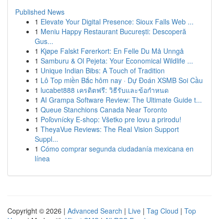
Published News
1
Elevate Your Digital Presence: Sioux Falls Web ...
1
Meniu Happy Restaurant București: Descoperă
Gus...
1
Kjøpe Falskt Førerkort: En Felle Du Må Unngå
1
Samburu & Ol Pejeta: Your Economical Wildlife ...
1
Unique Indian Bibs: A Touch of Tradition
1
Lô Top miền Bắc hôm nay · Dự Đoán XSMB Soi Cầu
1
lucabet888 เครดิตฟรี: วิธีรับและข้อกำหนด
1
AI Grampa Software Review: The Ultimate Guide t...
1
Queue Stanchions Canada Near Toronto
1
Poľovnícky E-shop: Všetko pre lovu a prirodu!
1
TheyaVue Reviews: The Real Vision Support
Suppl...
1
Cómo comprar segunda ciudadanía mexicana en
línea
Copyright © 2026 |
Advanced Search
|
Live
|
Tag Cloud
|
Top