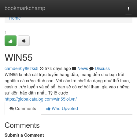
Home
bookmarkchamp
Togg
navi
Home
1
WIN55
camden0y86zks5
574 days ago
News
Discuss
WIN55 là nhà cái trực tuyến hàng đầu, mang đến cho bạn trải
nghiệm cá cược đỉnh cao. Với các trò chơi đa dạng như thể thao,
casino trực tuyến và xổ số, bạn sẽ có cơ hội tham gia vào những
sự kiện hấp dẫn nhất. Tỷ lệ cược
https://globalcatalog.com/win55lol.vn/
Comments
Who Upvoted
Comments
Submit a Comment