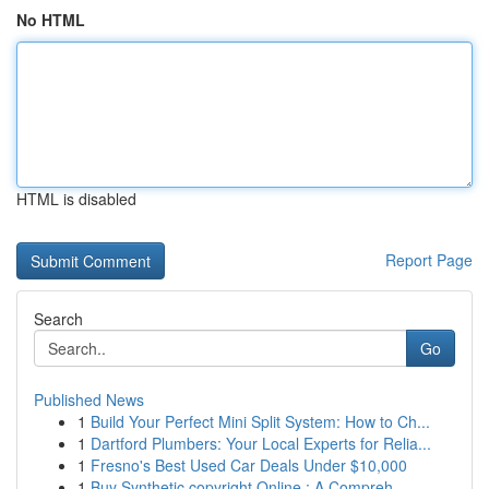
No HTML
HTML is disabled
Report Page
Search
Go
Published News
1
Build Your Perfect Mini Split System: How to Ch...
1
Dartford Plumbers: Your Local Experts for Relia...
1
Fresno's Best Used Car Deals Under $10,000
1
Buy Synthetic copyright Online : A Compreh...