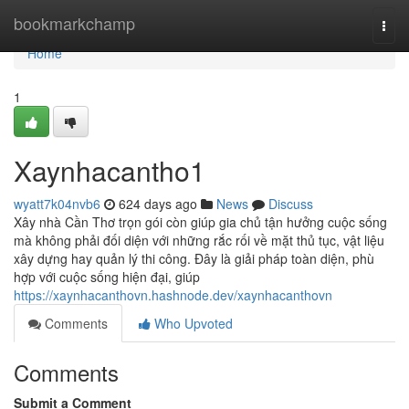
Home
bookmarkchamp
Togg
navi
Home
1
Xaynhacantho1
wyatt7k04nvb6
624 days ago
News
Discuss
Xây nhà Cần Thơ trọn gói còn giúp gia chủ tận hưởng cuộc sống
mà không phải đối diện với những rắc rối về mặt thủ tục, vật liệu
xây dựng hay quản lý thi công. Đây là giải pháp toàn diện, phù
hợp với cuộc sống hiện đại, giúp
https://xaynhacanthovn.hashnode.dev/xaynhacanthovn
Comments
Who Upvoted
Comments
Submit a Comment