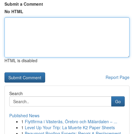
Submit a Comment
No HTML
HTML is disabled
Report Page
Search
Go
Published News
1
Flyttfirma i Västerås, Örebro och Mälardalen – ...
1
Level Up Your Trip: La Muerte K2 Paper Sheets
1
Beaumont Roofing Experts: Repair & Replacement