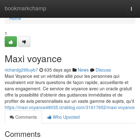
Home
bookmarkchamp
Togg
navi
Home
1
Maxi voyance
richardg296uyb7
635 days ago
News
Discuss
Maxi Voyance est un véritable allié pour les personnes qui
voudraient voir leurs questions de façon rapide, accueillante et
sans engagement. Ce service de voyance avec un oracle gratuit
offre la possibilité d'obtenir des guidances immédiates et de
profiter de avis personnalisés sur un vaste gamme de sujets, qu'il
https://maxi-voyance48035.izrablog.com/31617652/maxi-voyance
Comments
Who Upvoted
Comments