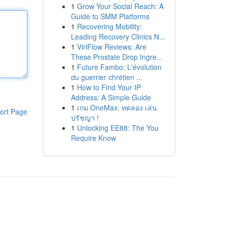
1
Grow Your Social Reach: A
Guide to SMM Platforms
1
Recovering Mobility:
Leading Recovery Clinics N...
1
ViriFlow Reviews: Are
These Prostate Drop Ingre...
1
Future Fambo: L'évolution
du guerrier chrétien ...
1
How to Find Your IP
Address: A Simple Guide
1
เกม OneMax: ทดลอง เล่น
ort Page
ปรัชญา !
1
Unlocking EE88: The You
Require Know