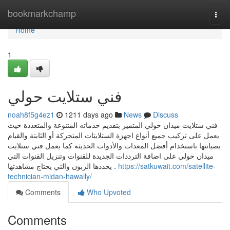
Home
bookmarkchamp
Togg
navi
Home
1
فني ستلايت حولي
noah8f5g4ez1
1211 days ago
News
Discuss
فني ستلايت ميدان حولي المتميز بتقديم خدماته المتنوعة والمتعددة حيث
يعمل على تركيب جميع أنواع اجهزة الستلايتات المتحركة أو الثابتة والقيام
بصيانتها باستخدام أفضل المعدات والأدوات الحديثة كما يعمل فني ستلايت
ميدان حولي على اضافة الترددات الجديدة للقنوات وتنزيل القنوات التي
يحددها الزبون والتي يحتاج مشاهدتها .
https://satkuwait.com/satellite-
technician-midan-hawally/
Comments
Who Upvoted
Comments